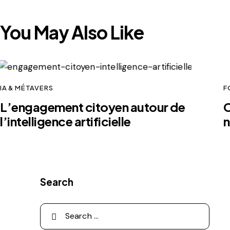
You May Also Like
IA & MÉTAVERS
F
L’engagement citoyen autour de
C
l’intelligence artificielle
n
Search