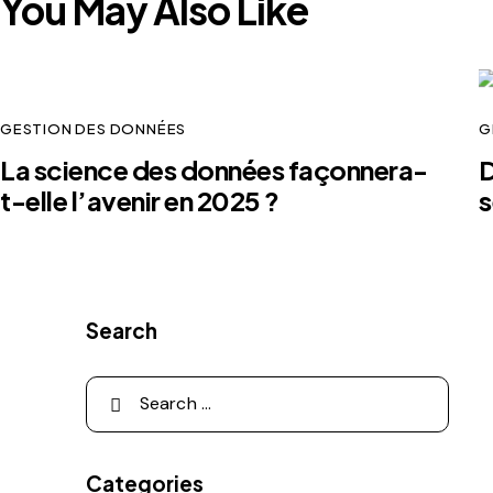
You May Also Like
GESTION DES DONNÉES
G
La science des données façonnera-
D
t-elle l’avenir en 2025 ?
s
Search
Categories